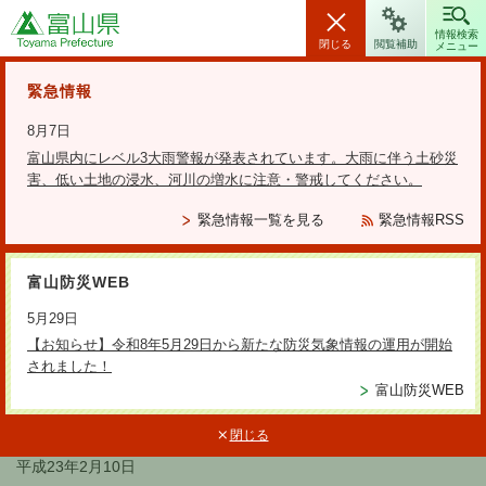
富山県
情報検索
閉じる
閲覧補助
メニュー
安全・安心情報
緊急情報
8月7日
富山県内にレベル3大雨警報が発表されています。大雨に伴う土砂災
害、低い土地の浸水、河川の増水に注意・警戒してください。
検索の方法
緊急情報一覧を見る
緊急情報RSS
テーマから探す
富山防災WEB
更新日：2021年2月24日
5月29日
くらしの安心情報第53号
【お知らせ】令和8年5月29日から新たな防災気象情報の運用が開始
されました！
富山防災WEB
くらしの安心情報第53号
閉じる
くらしの安心ネットとやま
平成23年2月10日