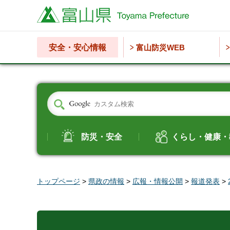
富山県
安全・安心情報
富山防災WEB
防災・安全
くらし・健康・
トップページ
>
県政の情報
>
広報・情報公開
>
報道発表
>