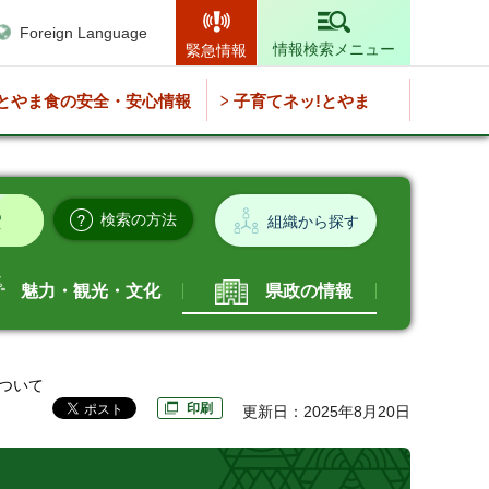
Foreign Language
情報検索メニュー
緊急情報
とやま食の安全・安心情報
子育てネッ!とやま
検索の方法
組織から探す
魅力・観光・文化
県政の情報
ついて
印刷
更新日：2025年8月20日