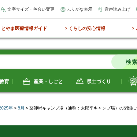
文字サイズ・色合い変更
ふりがな表示
音声読み上げ
とやま医療情報ガイド
くらしの安心情報
教育
産業・しごと
県土づくり
2025年
>
8月
> 薬師峠キャンプ場（通称：太郎平キャンプ場）の閉鎖に