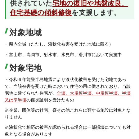
供されていた
宅地の復旧や地盤改良、
住宅基礎の傾斜修復
を支援します。
対象地域
・県内全域（ただし、液状化被害を受けた地域に限る）
・富山市、高岡市、射水市、氷見市、滑川市において実施中
対象宅地
・令和６年能登半島地震により液状化被害を受けた宅地であっ
て、当該被害を受けた時において住宅の用に供されており、当該
宅地に建てられた住宅が、
全壊、大規模半壊、中規模半壊、半壊
又は準半壊
の罹災証明を受けたもの
※企業、団体等の社宅、寮その他これらに類する施設は対象とな
りません
※液状化で相応の被害が認められる場合は一部損壊についても対
象となる場合があります