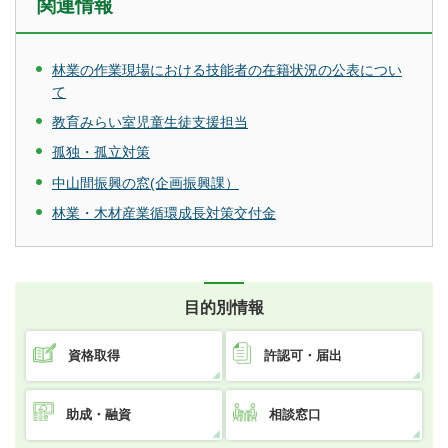
関連情報
林業の作業現場における技能者の在籍状況の公表につい
て
教育みらい室児童生徒支援担当
孤独・孤立対策
中山間振興の窓(企画振興課）
林業・木材産業循環成長対策交付金
目的別情報
資格取得
許認可・届出
助成・融資
相談窓口