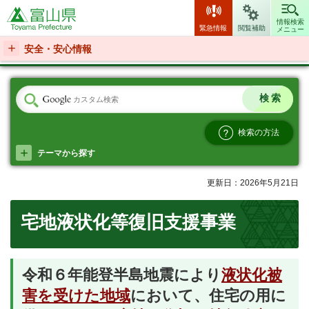
富山県
情報検索
緊急情報
閲覧補助
メニュー
安全・安心情報
検索の方法
テーマから探す
更新日：2026年5月21日
宅地液状化等復旧支援事業
令和６年能登半島地震により
液状化被
害を受けた地域
において、住宅の用に