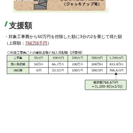
支援額
・対象工事費から50万円を控除した額に3分の2を乗じて得た額
（上限額：
766万6千円
）