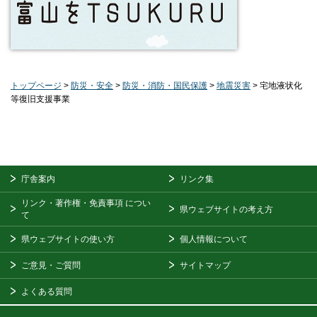
トップページ
>
防災・安全
>
防災・消防・国民保護
>
地震災害
> 宅地液状化
等復旧支援事業
庁舎案内
リンク集
リンク・著作権・免責事項
につい
県ウェブサイトの考え方
て
県ウェブサイトの使い方
個人情報について
ご意見・ご質問
サイトマップ
よくある質問