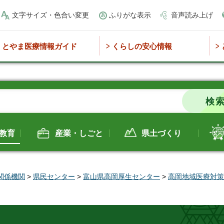
文字サイズ・色合い変更
ふりがな表示
音声読み上げ
とやま医療情報ガイド
くらしの安心情報
教育
産業・しごと
県土づくり
関係機関
>
県民センター
>
富山県高岡厚生センター
>
高岡地域医療対策