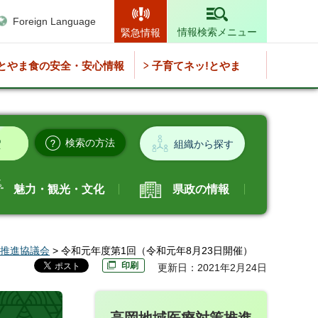
Foreign Language
情報検索メニュー
緊急情報
とやま食の安全・安心情報
子育てネッ!とやま
検索の方法
組織から探す
魅力・観光・文化
県政の情報
推進協議会
> 令和元年度第1回（令和元年8月23日開催）
印刷
更新日：2021年2月24日