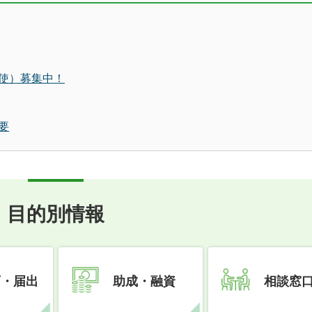
使）募集中！
要
目的別情報
可・届出
助成・融資
相談窓