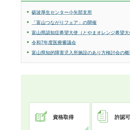
砺波厚生センター小矢部支所
「富山つながりフェア」の開催
富山県認知症希望大使（とやまオレンジ希望大
令和7年度医療審議会
富山県知的障害児入所施設のあり方検討会の概
資格取得
許認