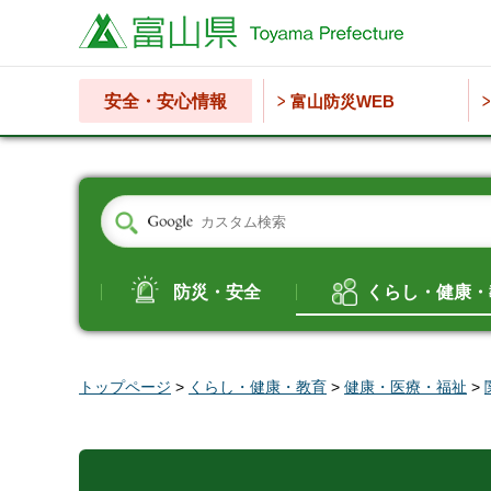
富山県
安全・安心情報
富山防災WEB
防災・安全
くらし・健康・
トップページ
>
くらし・健康・教育
>
健康・医療・福祉
>