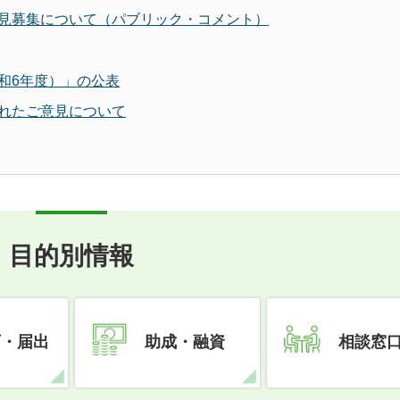
見募集について（パブリック・コメント）
和6年度）」の公表
れたご意見について
目的別情報
可・届出
助成・融資
相談窓