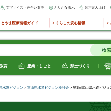
文字サイズ・色合い変更
ふりがな表示
音声読み上げ
とやま医療情報ガイド
くらしの安心情報
教育
産業・しごと
県土づくり
県水道ビジョン
>
富山県水道ビジョン検討会
> 第3回富山県水道ビジ