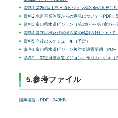
資料1 第2回富山県水道ビジョン検討会の意見に対す
資料2 水道事業体等からの意見について（PDF：5
資料3 富山県水道ビジョン（第1章から第7章の一部ま
資料4 将来目標及び実現方策の検討方針について（P
資料5 今後のスケジュール（予定）
参考1 富山県水道ビジョン検討会設置要綱（PDF：
参考2 「都道府県水道ビジョン」作成の手引き（PDF
5.参考ファイル
議事概要（PDF：249KB）