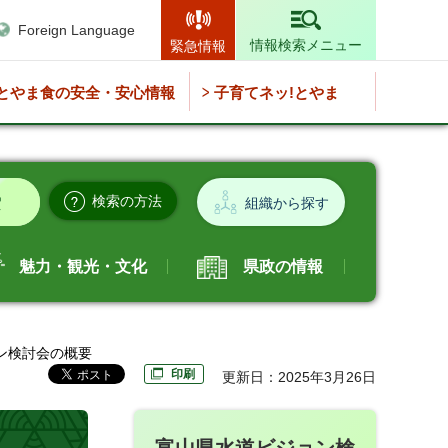
Foreign Language
情報検索メニュー
緊急情報
とやま食の安全・安心情報
子育てネッ!とやま
検索の方法
組織から探す
魅力・観光・文化
県政の情報
ョン検討会の概要
印刷
更新日：2025年3月26日