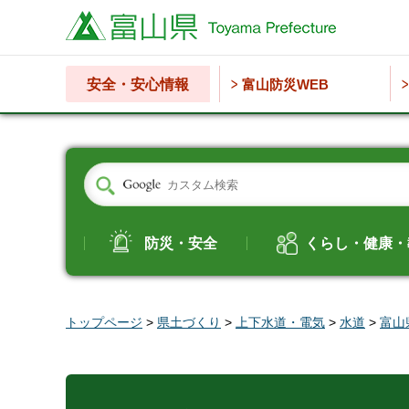
富山県
安全・安心情報
富山防災WEB
防災・安全
くらし・健康・
トップページ
>
県土づくり
>
上下水道・電気
>
水道
>
富山